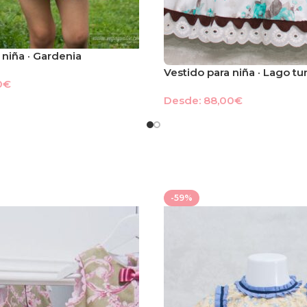
 niña · Gardenia
Vestido para niña · Lago t
0
€
Desde:
88,00
€
-59%