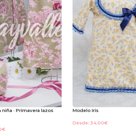
a niña · Primavera lazos
Modelo Iris
Desde:
34,00
€
0
€