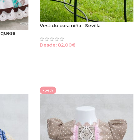
Vestido para niña · Sevilla
urquesa
Desde:
82,00
€
-64%